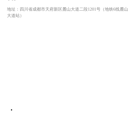
地址：四川省成都市天府新区麓山大道二段1201号（地铁6线麓山
大道站）
知法智享客服